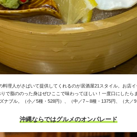
の料理人がさばいて提供してくれるのが居酒屋21スタイル。お店
っぷりで脂ののった身はぜひここで味わってほしい！一度口にしたら
ブル。（小／5種・528円）、（中／7～8種・1375円、（大／9～
沖縄ならではグルメのオンパレード