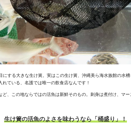
と目にする大きな生け簀。実はこの生け簀、沖縄美ら海水族館の水槽
入れている、名護では唯一の飲食店なんです！
など、この地ならではの活魚は新鮮そのもの。刺身は煮付け、マー
生け簀の活魚のよさを味わうなら「桶盛り」！