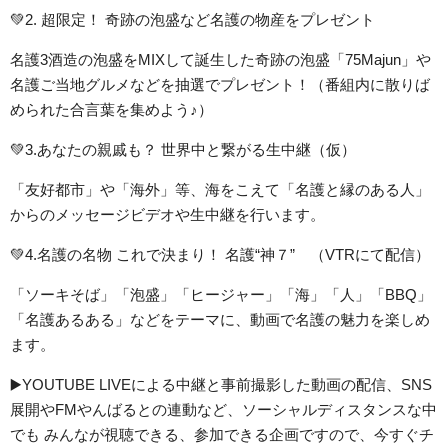
💚2. 超限定！ 奇跡の泡盛など名護の物産をプレゼント
名護3酒造の泡盛をMIXして誕生した奇跡の泡盛「75Majun」や
名護ご当地グルメなどを抽選でプレゼント！（番組内に散りば
められた合言葉を集めよう♪）
💚3.あなたの親戚も？ 世界中と繋がる生中継（仮）
「友好都市」や「海外」等、海をこえて「名護と縁のある人」
からのメッセージビデオや生中継を行います。
💚4.名護の名物 これで決まり！ 名護“神７” （VTRにて配信）
「ソーキそば」「泡盛」「ヒージャー」「海」「人」「BBQ」
「名護あるある」などをテーマに、動画で名護の魅力を楽しめ
ます。
▶️YOUTUBE LIVEによる中継と事前撮影した動画の配信、SNS
展開やFMやんばるとの連動など、ソーシャルディスタンスな中
でも みんなが視聴できる、参加できる企画ですので、今すぐチ