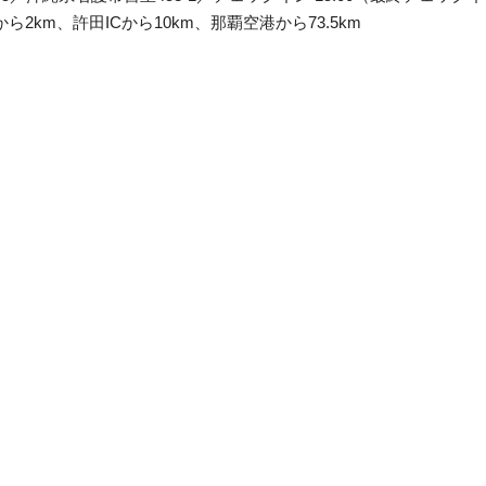
2km、許田ICから10km、那覇空港から73.5km